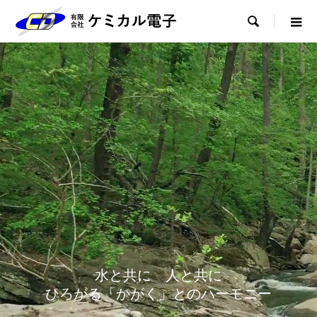

水と共に 人と共に
ひろがる「かがく」とのハーモニー